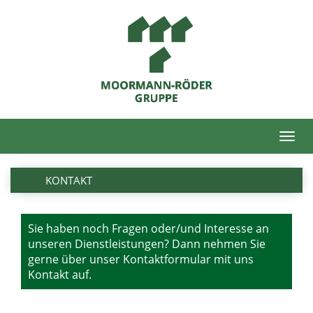
Toggl
navig
KONTAKT
Sie haben noch Fragen oder/und Interesse an
unseren Dienstleistungen? Dann nehmen Sie
gerne über unser Kontaktformular mit uns
Kontakt auf.